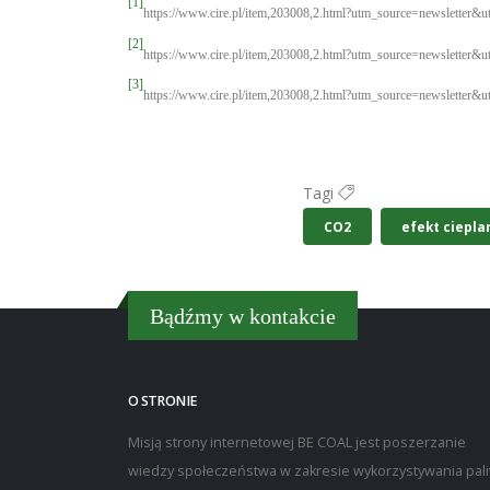
[1]
https://www.cire.pl/item,203008,2.html?utm_source=newslett
[2]
https://www.cire.pl/item,203008,2.html?utm_source=newslett
[3]
https://www.cire.pl/item,203008,2.html?utm_source=newslett
Tagi
CO2
efekt ciepla
Bądźmy w kontakcie
O STRONIE
Misją strony internetowej BE COAL jest poszerzanie
wiedzy społeczeństwa w zakresie wykorzystywania pal