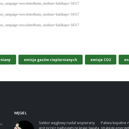
er&utm_campaign=newsletter&utm_medium=link&apu=34517
er&utm_campaign=newsletter&utm_medium=link&apu=34517
er&utm_campaign=newsletter&utm_medium=link&apu=34517
rniany
emisja gazów cieplarnianych
emisje CO2
en
WĘGIEL
Sektor węglowy nadal wspierany
Paliwa kopalne 
iw
jest przez najbogatsze kraje świata
strategii energe