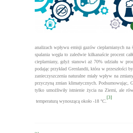
analizach wpływu emisji gazów cieplarnianych na
spalania węgla to zaledwie kilkanaście procent ca
cieplarniany, gdyż stanowi aż 70% udziału w proc
podając przykład Grenlandii, która w przeszłości by
zanieczyszczenia naturalne miały wpływ na zmiany
przyczyną zmian klimatycznych. Podsumowując, Gier
tylko umożliwiły istnienie życia na Ziemi, ale r
[3]
temperaturą wynoszącą około -18
°C.