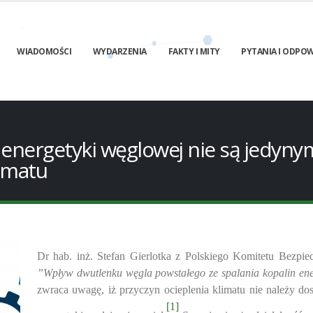
WIADOMOŚCI
WYDARZENIA
FAKTY I MITY
PYTANIA I ODPOW
energetyki węglowej nie są jedyny
limatu
Dr hab. inż. Stefan Gierlotka z Polskiego Komitetu Bezpie
”Wpływ dwutlenku węgla powstałego ze spalania kopalin ener
zwraca uwagę, iż przyczyn ocieplenia klimatu nie należy d
[1]