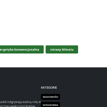
ergetyka konwencjonalna
zmiany klimatu
KATEGORIE
WIADOMOŚCI
nadal odgrywają ważną rolę w
WYDARZENIA
tycznej większości krajów