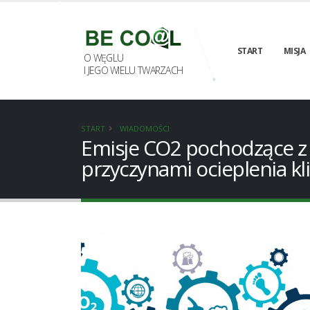
START
MISJA
O WĘGLU
I JEGO WIELU TWARZACH
START
WIADOMOŚCI
Emisje CO2 pochodzące z 
przyczynami ocieplenia k