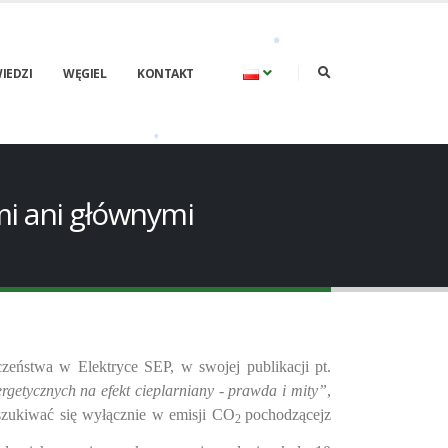
IEDZI
WĘGIEL
KONTAKT
mi ani głównymi
czeństwa w Elektryce SEP, w swojej publikacji pt.
getycznych na efekt cieplarniany - prawda i mity”
,
oszukiwać się wyłącznie w emisji CO
pochodzącejz
2