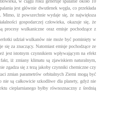
człowieka, w ciągu roku generuje spalanie około 10
alania jest głównie dwutlenek węgla, co przekłada
. Mimo, iż powszechnie wydaje się, że największa
łalności gospodarczej człowieka, okazuje się, że
są procesy wulkaniczne oraz emisje pochodzące z
rlotki udział wulkanów nie może być pominięty w
aje się za znaczący. Natomiast emisje pochodzące ze
nież jest istotnym czynnikiem wpływającym na efekt
fakt, iż zmiany klimatu są zjawiskiem naturalnym,
 nie zgadza się z tezą jakoby czynniki chemiczne czy
staci zmian parametrów orbitalnych Ziemi mogą być
 nie są całkowicie szkodliwe dla planety, gdyż nie
fektu cieplarnianego byłby równoznaczny z średnią