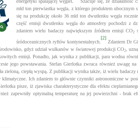
energetyki spalającej węgiel.
Szacuje się, że działalność 
mld ton pierwiastka węgla, z którego produktem ubocznym sp
się na produkcję około 36 mld ton dwutlenku węgla rocznie
część emisji dwutlenku węgla do atmosfery pochodzi z dzia
zdaniem wielu badaczy największym źródłem emisji CO
2
[2]
śródoceanicznych ryftów kontynentalnych.
Zdaniem Dr Gie
 środowisko, gdyż udział wulkanów w światowej produkcji CO
, uzn
2
łkowitych emisji. Ponadto, jak wynika z publikacji, para wodna rów
esie jego powstawania. Stefan Gierlotka zwraca również uwagę na 
ła zieloną, ciepłą wyspą. Z publikacji wynika także, iż wielu badaczy
 klimatyczne. Ich zdaniem to głównie czynniki astronomiczne w po
lotka pisze, iż zjawiska charakterystyczne dla efektu cieplarnianego
ównież zapewniły optymalną temperaturę na jej powierzchni - brak e