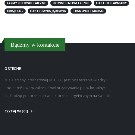
FARMY FOTOWOLTAICZNE
DREWNO ENERGETYCZNE
EFEKT CIEPLARNIANY
EMISJE CO2
ELEKTROWNIA JĄDROWA
TRANSPORT MORSKI
Bądźmy w kontakcie
O STRONIE
Misją strony internetowej BE COAL jest poszerzanie wiedzy
społeczeństwa w zakresie wykorzystywania paliw kopalnych i
zachodzących przemian w sektorze energetycznym na świecie.
CZYTAJ WIĘCEJ