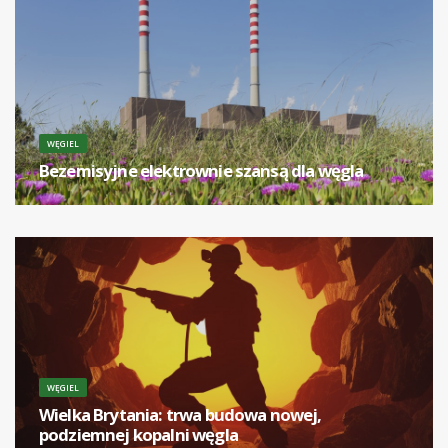
WĘGIEL
Bezemisyjne elektrownie szansą dla węgla
[...]
WĘGIEL
Wielka Brytania: trwa budowa nowej,
podziemnej kopalni węgla