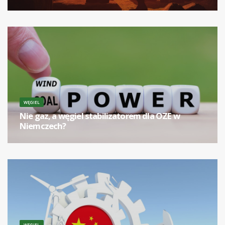
[...]
WĘGIEL
Nie gaz, a węgiel stabilizatorem dla OZE w
Niemczech?
[...]
WĘGIEL