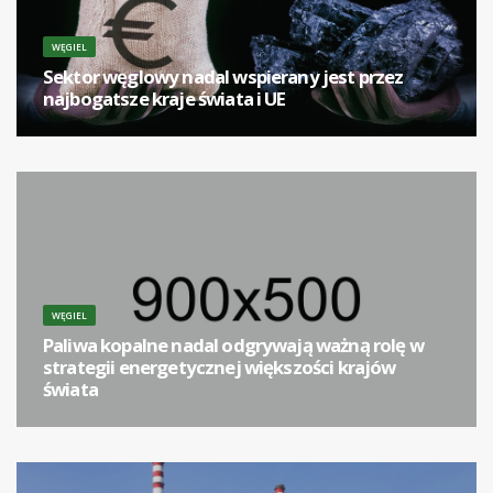
WĘGIEL
Sektor węglowy nadal wspierany jest przez
najbogatsze kraje świata i UE
[...]
WĘGIEL
Paliwa kopalne nadal odgrywają ważną rolę w
strategii energetycznej większości krajów
świata
[...]