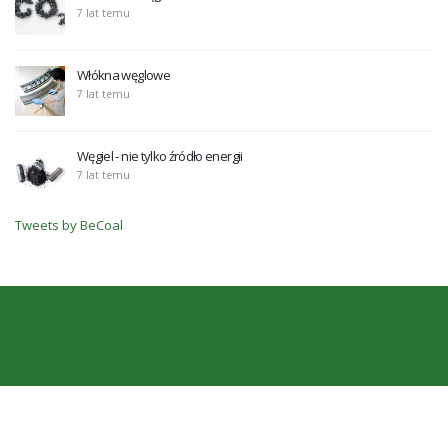
7 lat temu
Włókna węglowe
7 lat temu
Węgiel - nie tylko źródło energii
7 lat temu
Tweets by BeCoal