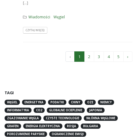
[...]
Wiadomości
Węgiel
CZYTAJ WIĘCEJ
‹
1
2
3
4
5
›
TAGI
WĘGIEL
ENERGETYKA
PODATKI
CHINY
OZE
NIEMCY
INFORMATYKA
CO2
GLOBALNE OCIEPLENIE
JAPONIA
ZGAZOWANIE WĘGLA
CZYSTE TECHNOLOGIE
WŁÓKNA WĘGLOWE
GRAFEN
ENERGIA ELEKTRYCZNA
ROSJA
BUŁGARIA
POROZUMIENIE PARYSKIE
OGRANICZENIE EMISJI