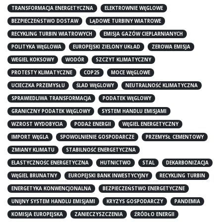
TRANSFORMACJA ENERGETYCZNA
ELEKTROWNIE WĘGLOWE
BEZPIECZEŃSTWO DOSTAW
LĄDOWE TURBINY WIATROWE
RECYKLING TURBIN WIATROWYCH
EMISJA GAZÓW CIEPLARNIANYCH
POLITYKA WĘGLOWA
EUROPEJSKI ZIELONY UKŁAD
ZEROWA EMISJA
WEGIEL KOKSOWY
WODÓR
SZCZYT KLIMATYCZNY
PROTESTY KLIMATYCZNE
COP25
MOCE WĘGLOWE
UCIECZKA PRZEMYSŁU
ŚLAD WĘGLOWY
NEUTRALNOŚĆ KLIMATYCZNA
SPRAWIEDLIWA TRANSFORMACJA
PODATEK WĘGLOWY
GRANICZNY PODATEK WĘGLOWY
SYSTEM HANDLU EMISJAMI
WZROST WYDOBYCIA
PODAŻ ENERGII
WĘGIEL ENERGETYCZNY
IMPORT WĘGLA
SPOWOLNIENIE GOSPODARCZE
PRZEMYSŁ CEMENTOWY
ZMIANY KLIMATU
STABILNOŚĆ ENERGETYCZNA
ELASTYCZNOŚC ENERGETYCZNA
HUTNICTWO
STAL
DEKARBONIZACJA
WĘGIEL BRUNATNY
EUROPEJSKI BANK INWESTYCYJNY
RECYKLING TURBIN
ENERGETYKA KONWENCJONALNA
BEZPIECZEŃSTWO ENERGETYCZNE
UNIJNY SYSTEM HANDLU EMISJAMI
KRYZYS GOSPODARCZY
PANDEMIA
KOMISJA EUROPEJSKA
ZANIECZYSZCZENIA
ŹRÓDŁO ENERGII