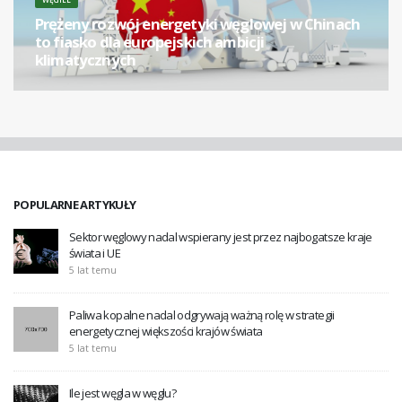
Prężeny rozwój energetyki węglowej w Chinach
to fiasko dla europejskich ambicji
klimatycznych
[...]
POPULARNE ARTYKUŁY
Sektor węglowy nadal wspierany jest przez najbogatsze kraje
świata i UE
5 lat temu
Paliwa kopalne nadal odgrywają ważną rolę w strategii
energetycznej większości krajów świata
5 lat temu
Ile jest węgla w węglu?