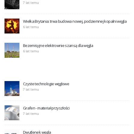
7 lat temu
Wielka Brytania: trwa budowa nowej, podziemnej kopalni węgla
6 lat temu
Bezemisyjne elektrownie szansą dla węgla
6 lat temu
Czyste technologie węglowe
7 lat temu
Grafen - materiał przyszłości
7 lat temu
Dwutlenek węgla