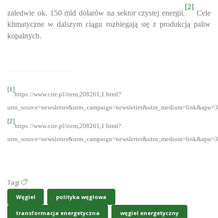
[2]
zaledwie ok. 150 mld dolarów na sektor czystej energii.
Cele
klimatyczne w dalszym ciągu rozbiegają się z produkcją paliw
kopalnych.
[1]
https://www.cire.pl/item,208261,1.html?
utm_source=newsletter&utm_campaign=newsletter&utm_medium=link&apu=
[2]
https://www.cire.pl/item,208261,1.html?
utm_source=newsletter&utm_campaign=newsletter&utm_medium=link&apu=
Tagi
Węgiel
polityka węglowa
transformacja energetyczna
węgiel energetyczny