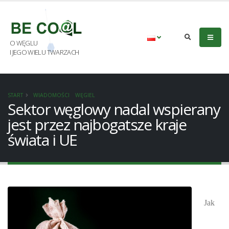
O WĘGLU
I JEGO WIELU TWARZACH
START
WIADOMOŚCI
WĘGIEL
Sektor węglowy nadal wspierany
jest przez najbogatsze kraje
świata i UE
Jak