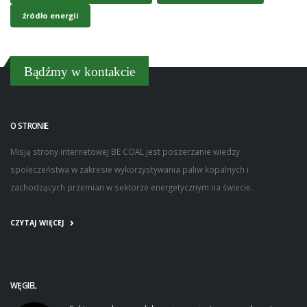
źródło energii
Bądźmy w kontakcie
O STRONIE
Misją strony internetowej BE COAL jest poszerzanie wiedzy
społeczeństwa w zakresie wykorzystywania paliw kopalnych i
zachodzących przemian w sektorze energetycznym na świecie.
CZYTAJ WIĘCEJ
WĘGIEL