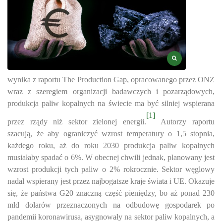
wynika z raportu The Production Gap, opracowanego przez ONZ
wraz z szeregiem organizacji badawczych i pozarządowych,
produkcja paliw kopalnych na świecie ma być silniej wspierana
[1]
przez rządy niż sektor zielonej energii.
Autorzy raportu
szacują, że aby ograniczyć wzrost temperatury o 1,5 stopnia,
każdego roku, aż do roku 2030 produkcja paliw kopalnych
musiałaby spadać o 6%. W obecnej chwili jednak, planowany jest
wzrost produkcji tych paliw o 2% rokrocznie. Sektor węglowy
nadal wspierany jest przez najbogatsze kraje świata i UE. Okazuje
się, że państwa G20 znaczną część pieniędzy, bo aż ponad 230
mld dolarów przeznaczonych na odbudowę gospodarek po
pandemii koronawirusa, asygnowały na sektor paliw kopalnych, a