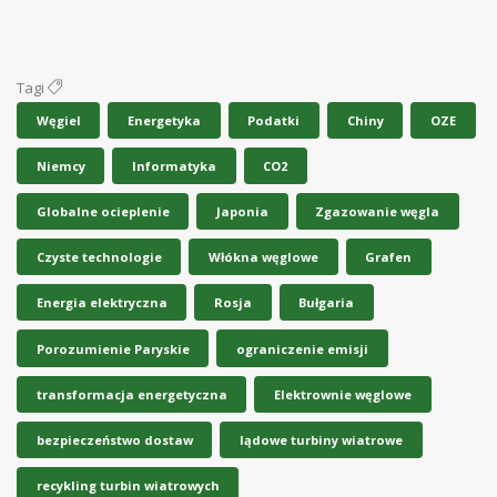
Tagi
Węgiel
Energetyka
Podatki
Chiny
OZE
Niemcy
Informatyka
CO2
Globalne ocieplenie
Japonia
Zgazowanie węgla
Czyste technologie
Włókna węglowe
Grafen
Energia elektryczna
Rosja
Bułgaria
Porozumienie Paryskie
ograniczenie emisji
transformacja energetyczna
Elektrownie węglowe
bezpieczeństwo dostaw
lądowe turbiny wiatrowe
recykling turbin wiatrowych