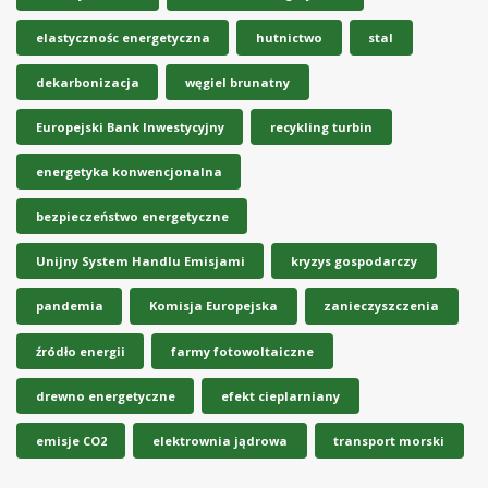
elastycznośc energetyczna
hutnictwo
stal
dekarbonizacja
węgiel brunatny
Europejski Bank Inwestycyjny
recykling turbin
energetyka konwencjonalna
bezpieczeństwo energetyczne
Unijny System Handlu Emisjami
kryzys gospodarczy
pandemia
Komisja Europejska
zanieczyszczenia
źródło energii
farmy fotowoltaiczne
drewno energetyczne
efekt cieplarniany
emisje CO2
elektrownia jądrowa
transport morski