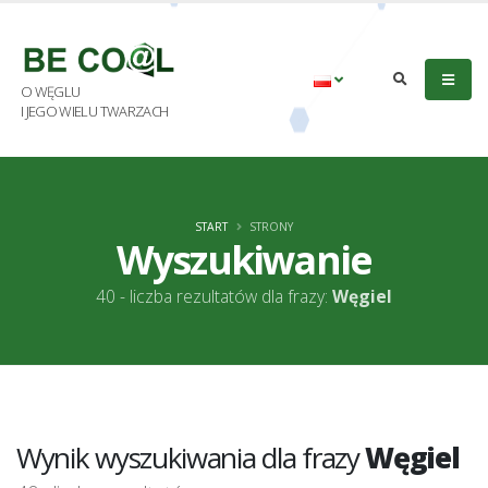
O WĘGLU
I JEGO WIELU TWARZACH
START
STRONY
Wyszukiwanie
40 - liczba rezultatów dla frazy:
Węgiel
Wynik wyszukiwania dla frazy
Węgiel