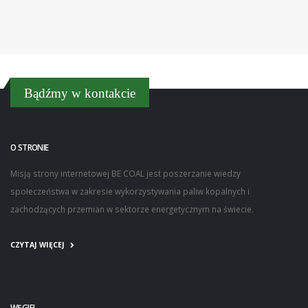
Bądźmy w kontakcie
O STRONIE
Misją strony internetowej BE COAL jest poszerzanie wiedzy
społeczeństwa w zakresie wykorzystywania paliw kopalnych i
zachodzących przemian w sektorze energetycznym na świecie.
CZYTAJ WIĘCEJ
WĘGIEL