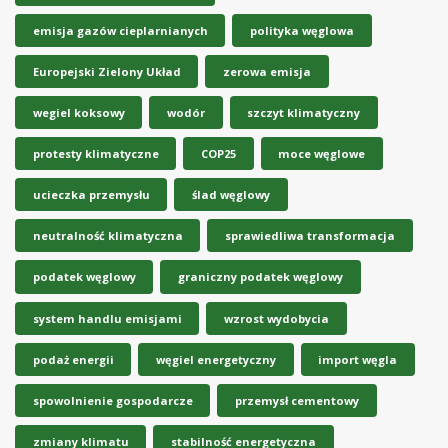
emisja gazów cieplarnianych
polityka węglowa
Europejski Zielony Układ
zerowa emisja
wegiel koksowy
wodór
szczyt klimatyczny
protesty klimatyczne
COP25
moce węglowe
ucieczka przemysłu
ślad węglowy
neutralność klimatyczna
sprawiedliwa transformacja
podatek węglowy
graniczny podatek węglowy
system handlu emisjami
wzrost wydobycia
podaż energii
węgiel energetyczny
import węgla
spowolnienie gospodarcze
przemysł cementowy
zmiany klimatu
stabilność energetyczna