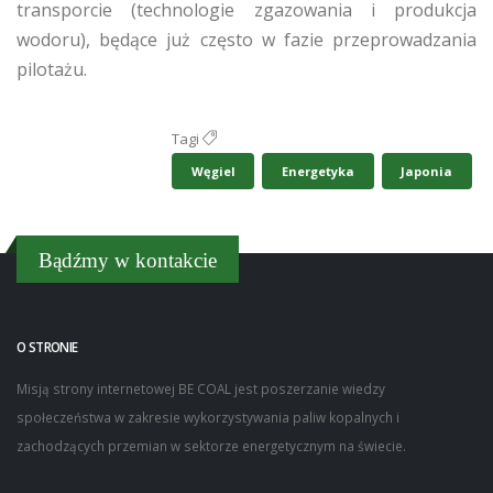
transporcie (technologie zgazowania i produkcja
wodoru), będące już często w fazie przeprowadzania
pilotażu.
Tagi
Węgiel
Energetyka
Japonia
Bądźmy w kontakcie
O STRONIE
Misją strony internetowej BE COAL jest poszerzanie wiedzy
społeczeństwa w zakresie wykorzystywania paliw kopalnych i
zachodzących przemian w sektorze energetycznym na świecie.