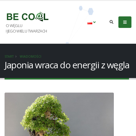
O WĘGLU
I JEGO WIELU TWARZACH
START
WIADOMOŚCI
Japonia wraca do energii z węgla