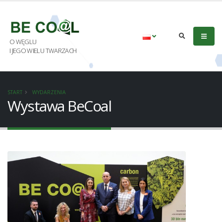
O WĘGLU
I JEGO WIELU TWARZACH
START
WYDARZENIA
Wystawa BeCoal