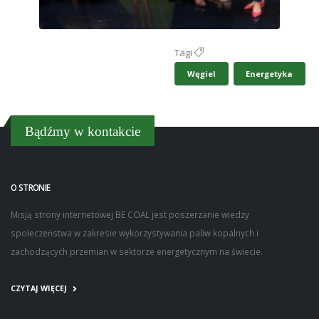
Tagi
Węgiel
Energetyka
Bądźmy w kontakcie
O STRONIE
Misją strony internetowej BE COAL jest poszerzanie wiedzy
społeczeństwa w zakresie wykorzystywania paliw kopalnych i
zachodzących przemian w sektorze energetycznym na świecie.
CZYTAJ WIĘCEJ