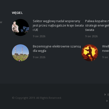
WĘGIEL
Sektor węglowy nadal wspierany
Paliwa kopalne 
iw
jest przez najbogatsze kraje świata
strategii energe
i UE
świata
9 sie 2026
9 sie 2026
Bezemisyjne elektrownie szansą
Wiel
dla węgla
nowe
9 sie 2026
9 sie
© Copyright 2019. All Rights Reserved.