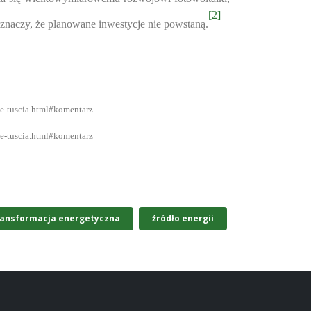
[2]
 znaczy, że planowane inwestycje nie powstaną.
ie-tuscia.html#komentarz
ie-tuscia.html#komentarz
ransformacja energetyczna
źródło energii