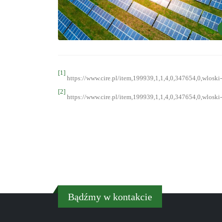
[1]
https://www.cire.pl/item,199939,1,1,4,0,347654,0,wloski
[2]
https://www.cire.pl/item,199939,1,1,4,0,347654,0,wloski
Bądźmy w kontakcie