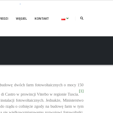
IEDZI
WĘGIEL
KONTAKT
 budowę dwóch farm fotowoltaicznych o mocy 150
[1]
di Castro w prowincji Viterbo w regionie Tuscia.
stalacji fotowoltaicznych. Jednakże, Ministerstwo
o do rządu o cofnięcie zgody na budowę farm w tym
iwia się wielkowymiarowemu rozwojowi fotowoltaiki,