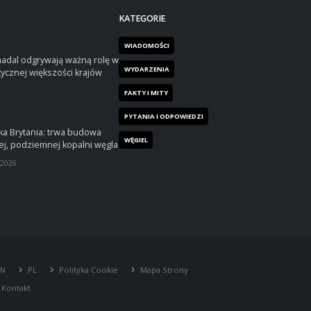
KATEGORIE
WIADOMOŚCI
nadal odgrywają ważną rolę w
WYDARZENIA
tycznej większości krajów
FAKTY I MITY
PYTANIA I ODPOWIEDZI
ka Brytania: trwa budowa
WĘGIEL
j, podziemnej kopalni węgla
 2026
EN
PL
Polityka Cookie
Mapa Strony
Kontakt