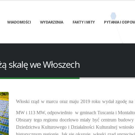
WIADOMOŚCI
WYDARZENIA
FAKTY I MITY
PYTANIA I ODPOW
użą skalę we Włoszech
Włoski rząd w marcu oraz maju 2019 roku wydał zgodę na
MW i 113 MW, odpowiednio
w gminach Tuscania i Montalto 
Obszary tego regionu docelowo miały być centrum budowy in
Dziedzictwa Kulturowego i Działalności Kulturalnej wniosł
historycznym regionie. Jak się okazuje, włoski rząd sprzec