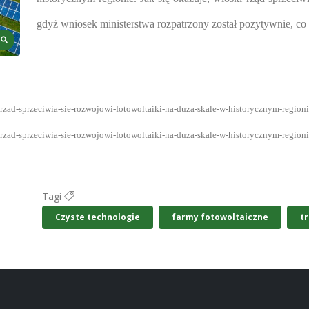
gdyż wniosek ministerstwa rozpatrzony został pozytywnie, co
-rzad-sprzeciwia-sie-rozwojowi-fotowoltaiki-na-duza-skale-w-historycznym-region
-rzad-sprzeciwia-sie-rozwojowi-fotowoltaiki-na-duza-skale-w-historycznym-region
Tagi
Czyste technologie
farmy fotowoltaiczne
t