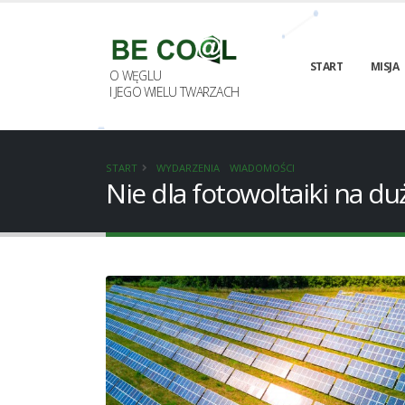
START
MISJA
O WĘGLU
I JEGO WIELU TWARZACH
START
WYDARZENIA
WIADOMOŚCI
Nie dla fotowoltaiki na d