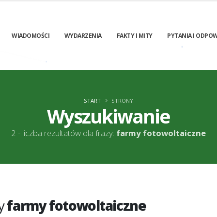
WIADOMOŚCI
WYDARZENIA
FAKTY I MITY
PYTANIA I ODPOW
START
STRONY
Wyszukiwanie
2 - liczba rezultatów dla frazy:
farmy fotowoltaiczne
zy
farmy fotowoltaiczne