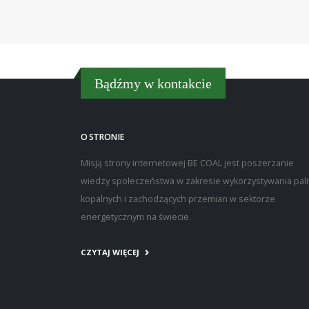
Bądźmy w kontakcie
O STRONIE
Misją strony internetowej BE COAL jest poszerzanie
wiedzy społeczeństwa w zakresie wykorzystywania pal
kopalnych i zachodzących przemian w sektorze
energetycznym na świecie.
CZYTAJ WIĘCEJ