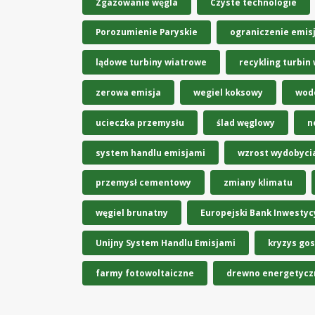
Zgazowanie węgla
Czyste technologie
Porozumienie Paryskie
ograniczenie emisj
lądowe turbiny wiatrowe
recykling turbin
zerowa emisja
wegiel koksowy
wod
ucieczka przemysłu
ślad węglowy
n
system handlu emisjami
wzrost wydobyci
przemysł cementowy
zmiany klimatu
węgiel brunatny
Europejski Bank Inwestyc
Unijny System Handlu Emisjami
kryzys go
farmy fotowoltaiczne
drewno energetycz