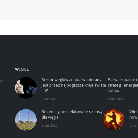
WĘGIEL
Sektor węglowy nadal wspierany
Paliwa kopalne 
iw
jest przez najbogatsze kraje świata
strategii energe
i UE
świata
6 sie 2026
6 sie 2026
Bezemisyjne elektrownie szansą
Wiel
dla węgla
nowe
6 sie 2026
6 sie