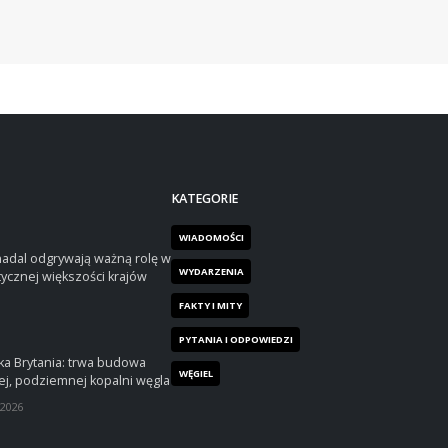
KATEGORIE
WIADOMOŚCI
nadal odgrywają ważną rolę w
WYDARZENIA
tycznej większości krajów
FAKTY I MITY
PYTANIA I ODPOWIEDZI
ka Brytania: trwa budowa
WĘGIEL
j, podziemnej kopalni węgla
 2026