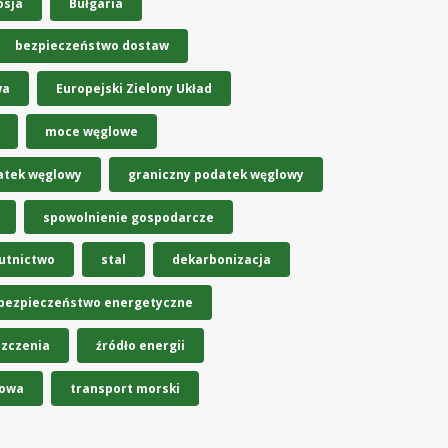
osja
Bułgaria
bezpieczeństwo dostaw
wa
Europejski Zielony Układ
moce węglowe
atek węglowy
graniczny podatek węglowy
spowolnienie gospodarcze
utnictwo
stal
dekarbonizacja
bezpieczeństwo energetyczne
szczenia
źródło energii
rowa
transport morski