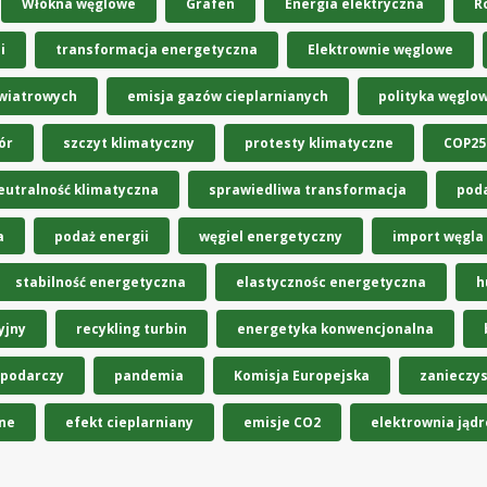
Włókna węglowe
Grafen
Energia elektryczna
R
i
transformacja energetyczna
Elektrownie węglowe
 wiatrowych
emisja gazów cieplarnianych
polityka węglo
ór
szczyt klimatyczny
protesty klimatyczne
COP25
eutralność klimatyczna
sprawiedliwa transformacja
pod
a
podaż energii
węgiel energetyczny
import węgla
stabilność energetyczna
elastycznośc energetyczna
h
yjny
recykling turbin
energetyka konwencjonalna
spodarczy
pandemia
Komisja Europejska
zanieczy
ne
efekt cieplarniany
emisje CO2
elektrownia jąd