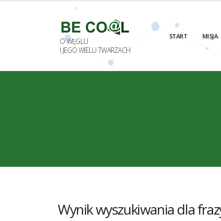
START
MISJA
O WĘGLU
I JEGO WIELU TWARZACH
Wynik wyszukiwania dla fra