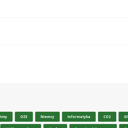
hiny
OZE
Niemcy
Informatyka
CO2
Gl