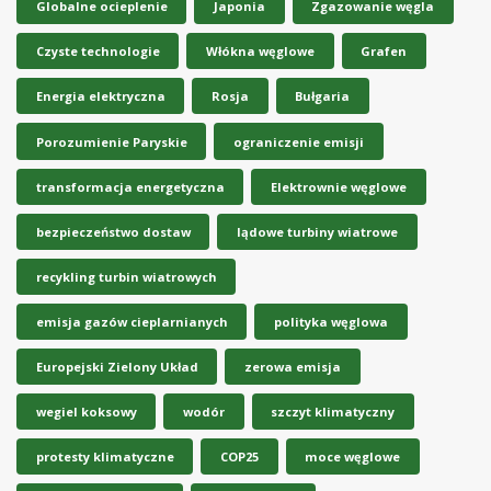
Globalne ocieplenie
Japonia
Zgazowanie węgla
Czyste technologie
Włókna węglowe
Grafen
Energia elektryczna
Rosja
Bułgaria
Porozumienie Paryskie
ograniczenie emisji
transformacja energetyczna
Elektrownie węglowe
bezpieczeństwo dostaw
lądowe turbiny wiatrowe
recykling turbin wiatrowych
emisja gazów cieplarnianych
polityka węglowa
Europejski Zielony Układ
zerowa emisja
wegiel koksowy
wodór
szczyt klimatyczny
protesty klimatyczne
COP25
moce węglowe