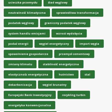
ucieczka przemysłu
ślad węglowy
neutralność klimatyczna
sprawiedliwa transformacja
podatek węglowy
graniczny podatek węglowy
system handlu emisjami
wzrost wydobycia
podaż energii
węgiel energetyczny
import węgla
spowolnienie gospodarcze
przemysł cementowy
zmiany klimatu
stabilność energetyczna
elastycznośc energetyczna
hutnictwo
stal
dekarbonizacja
węgiel brunatny
Europejski Bank Inwestycyjny
recykling turbin
energetyka konwencjonalna