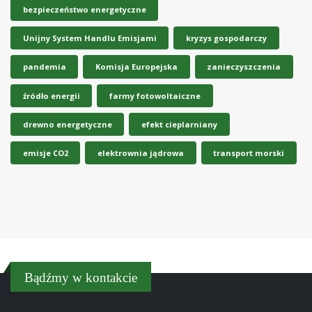
bezpieczeństwo energetyczne
Unijny System Handlu Emisjami
kryzys gospodarczy
pandemia
Komisja Europejska
zanieczyszczenia
źródło energii
farmy fotowoltaiczne
drewno energetyczne
efekt cieplarniany
emisje CO2
elektrownia jądrowa
transport morski
Bądźmy w kontakcie