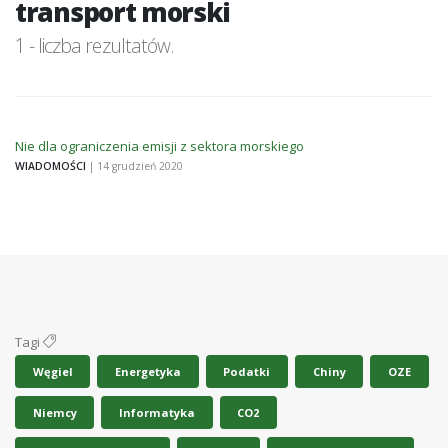
transport morski
1 - liczba rezultatów.
Nie dla ograniczenia emisji z sektora morskiego
WIADOMOŚCI
| 14 grudzień 2020
Tagi
Węgiel
Energetyka
Podatki
Chiny
OZE
Niemcy
Informatyka
CO2