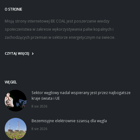
O STRONIE
Misją strony internetowej BE COAL jest poszerzanie wiedzy
społeczeństwa w zakresie wykorzystywania paliw kopalnych i
zachodzących przemian w sektorze energetycznym na świecie.
CZYTAJ WIĘCEJ
WĘGIEL
Sektor węglowy nadal wspierany jest przez najbogatsze
kraje świata i UE
8 sie 2026
Bezemisyjne elektrownie szansą dla węgla
8 sie 2026