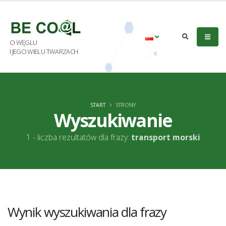
O WĘGLU
I JEGO WIELU TWARZACH
START
STRONY
Wyszukiwanie
1 - liczba rezultatów dla frazy:
transport morski
Wynik wyszukiwania dla frazy