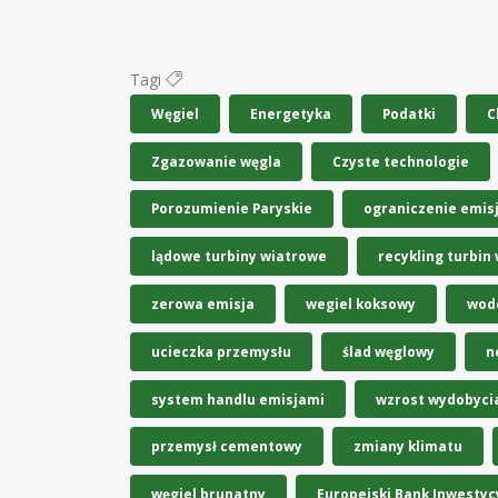
Tagi
Węgiel
Energetyka
Podatki
C
Zgazowanie węgla
Czyste technologie
Porozumienie Paryskie
ograniczenie emisj
lądowe turbiny wiatrowe
recykling turbin
zerowa emisja
wegiel koksowy
wod
ucieczka przemysłu
ślad węglowy
n
system handlu emisjami
wzrost wydobyci
przemysł cementowy
zmiany klimatu
węgiel brunatny
Europejski Bank Inwestyc