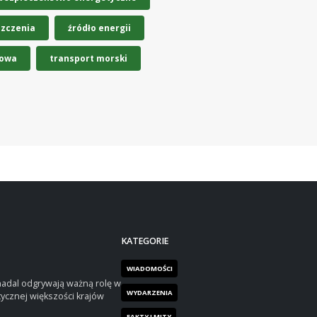
szczenia
źródło energii
rowa
transport morski
KATEGORIE
WIADOMOŚCI
nadal odgrywają ważną rolę w
WYDARZENIA
tycznej większości krajów
FAKTY I MITY