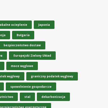
obalne ocieplenie
Japonia
osja
Bułgaria
bezpieczeństwo dostaw
wa
Europejski Zielony Układ
moce węglowe
atek węglowy
graniczny podatek węglowy
spowolnienie gospodarcze
utnictwo
stal
dekarbonizacja
bezpieczeństwo energetyczne