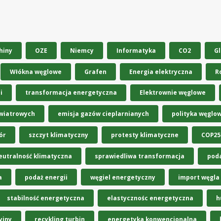
hiny
OZE
Niemcy
Informatyka
CO2
Gl
Włókna węglowe
Grafen
Energia elektryczna
R
i
transformacja energetyczna
Elektrownie węglowe
 wiatrowych
emisja gazów cieplarnianych
polityka węglo
ór
szczyt klimatyczny
protesty klimatyczne
COP25
eutralność klimatyczna
sprawiedliwa transformacja
pod
a
podaż energii
węgiel energetyczny
import węgla
stabilność energetyczna
elastycznośc energetyczna
h
yjny
recykling turbin
energetyka konwencjonalna