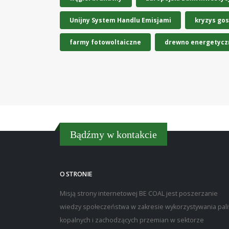
Unijny System Handlu Emisjami
kryzys go
farmy fotowoltaiczne
drewno energetycz
Bądźmy w kontakcie
O STRONIE
Misją strony internetowej BE COAL jest poszerzanie
wiedzy społeczeństwa w zakresie wykorzystywania pal
kopalnych i zachodzących przemian w sektorze