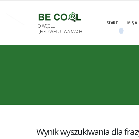
START
MISJA
O WĘGLU
I JEGO WIELU TWARZACH
Wynik wyszukiwania dla fra