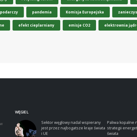
spodarczy
pandemia
Komisja Europejska
zanieczy
ne
efekt cieplarniany
emisje CO2
elektrownia jąd
WĘGIEL
Sektor węglowy nadal wspierany
Paliwa kopalne 
iw
jest przez najbogatsze kraje świata
strategii energe
i UE
świata