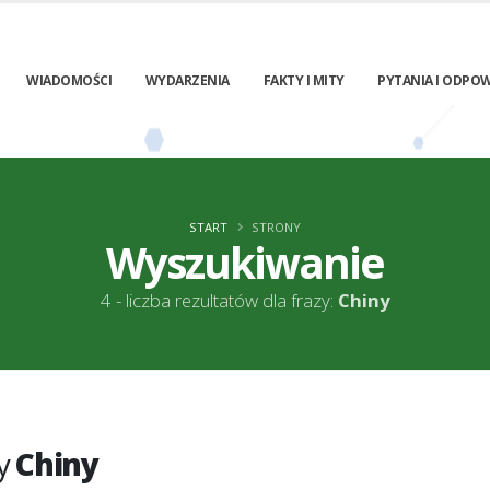
WIADOMOŚCI
WYDARZENIA
FAKTY I MITY
PYTANIA I ODPOW
START
STRONY
Wyszukiwanie
4 - liczba rezultatów dla frazy:
Chiny
zy
Chiny