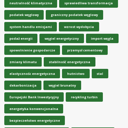
neutralność klimatyczna
sprawiedliwa transformacja
podatek węglowy
graniczny podatek węglowy
system handlu emisjami
wzrost wydobycia
podaż energii
węgiel energetyczny
import węgla
spowolnienie gospodarcze
przemysł cementowy
zmiany klimatu
stabilność energetyczna
elastycznośc energetyczna
hutnictwo
stal
dekarbonizacja
węgiel brunatny
Europejski Bank Inwestycyjny
recykling turbin
energetyka konwencjonalna
bezpieczeństwo energetyczne