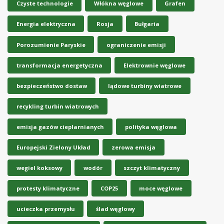
Czyste technologie
Włókna węglowe
Grafen
Energia elektryczna
Rosja
Bułgaria
Porozumienie Paryskie
ograniczenie emisji
transformacja energetyczna
Elektrownie węglowe
bezpieczeństwo dostaw
lądowe turbiny wiatrowe
recykling turbin wiatrowych
emisja gazów cieplarnianych
polityka węglowa
Europejski Zielony Układ
zerowa emisja
wegiel koksowy
wodór
szczyt klimatyczny
protesty klimatyczne
COP25
moce węglowe
ucieczka przemysłu
ślad węglowy