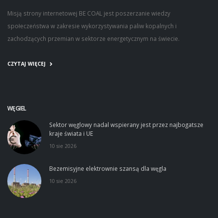
Misją strony internetowej BE COAL jest poszerzanie wiedzy
społeczeństwa w zakresie wykorzystywania paliw kopalnych i
zachodzących przemian w sektorze energetycznym na świecie.
CZYTAJ WIĘCEJ
WĘGIEL
Sektor węglowy nadal wspierany jest przez najbogatsze
kraje świata i UE
10 sie 2026
Bezemisyjne elektrownie szansą dla węgla
10 sie 2026