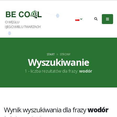
O WĘGLU
I JEGO WIELU TWARZACH
START
STRONY
Wyszukiwanie
1 - liczba rezultatów dla frazy:
wodór
Wynik wyszukiwania dla frazy
wodór