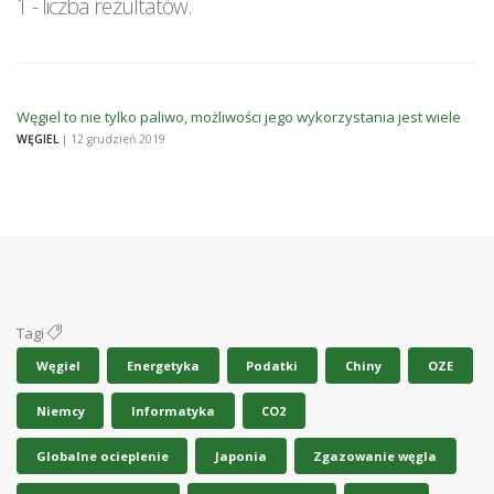
1 - liczba rezultatów.
Węgiel to nie tylko paliwo, możliwości jego wykorzystania jest wiele
WĘGIEL
| 12 grudzień 2019
Tagi
Węgiel
Energetyka
Podatki
Chiny
OZE
Niemcy
Informatyka
CO2
Globalne ocieplenie
Japonia
Zgazowanie węgla