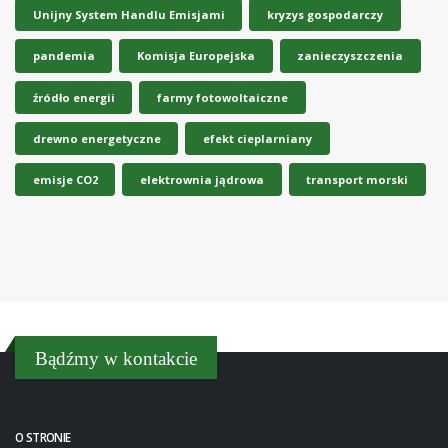
Unijny System Handlu Emisjami
kryzys gospodarczy
pandemia
Komisja Europejska
zanieczyszczenia
źródło energii
farmy fotowoltaiczne
drewno energetyczne
efekt cieplarniany
emisje CO2
elektrownia jądrowa
transport morski
Bądźmy w kontakcie
O STRONIE