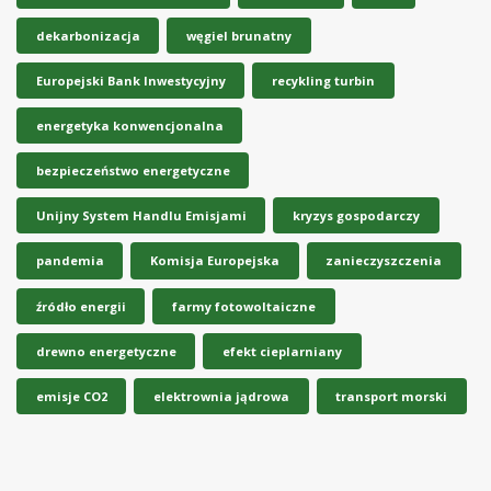
dekarbonizacja
węgiel brunatny
Europejski Bank Inwestycyjny
recykling turbin
energetyka konwencjonalna
bezpieczeństwo energetyczne
Unijny System Handlu Emisjami
kryzys gospodarczy
pandemia
Komisja Europejska
zanieczyszczenia
źródło energii
farmy fotowoltaiczne
drewno energetyczne
efekt cieplarniany
emisje CO2
elektrownia jądrowa
transport morski