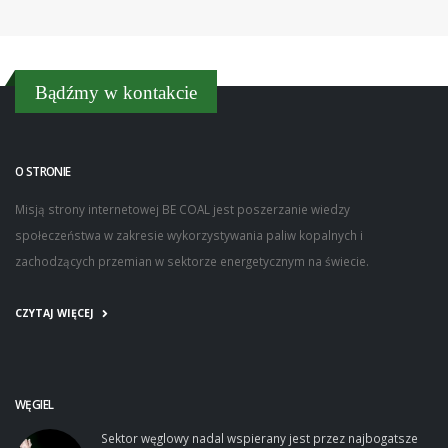
Bądźmy w kontakcie
O STRONIE
Misją strony internetowej BE COAL jest poszerzanie wiedzy
społeczeństwa w zakresie wykorzystywania paliw kopalnych i
zachodzących przemian w sektorze energetycznym na świecie.
CZYTAJ WIĘCEJ
WĘGIEL
Sektor węglowy nadal wspierany jest przez najbogatsze