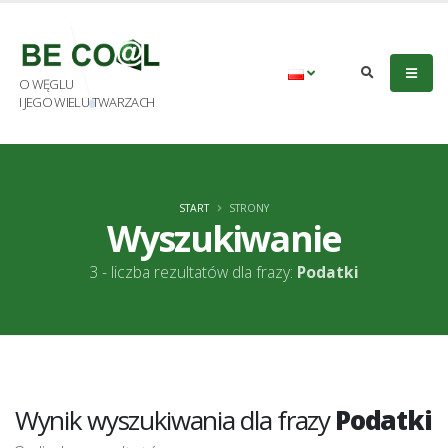
O WĘGLU
I JEGO WIELU TWARZACH
START
STRONY
Wyszukiwanie
3 - liczba rezultatów dla frazy:
Podatki
Wynik wyszukiwania dla frazy
Podatki