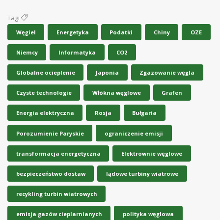
Tagi
Węgiel
Energetyka
Podatki
Chiny
OZE
Niemcy
Informatyka
CO2
Globalne ocieplenie
Japonia
Zgazowanie węgla
Czyste technologie
Włókna węglowe
Grafen
Energia elektryczna
Rosja
Bułgaria
Porozumienie Paryskie
ograniczenie emisji
transformacja energetyczna
Elektrownie węglowe
bezpieczeństwo dostaw
lądowe turbiny wiatrowe
recykling turbin wiatrowych
emisja gazów cieplarnianych
polityka węglowa