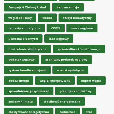
Europejski Zielony Układ
zerowa emisja
wegiel koksowy
wodór
szczyt klimatyczny
protesty klimatyczne
COP25
moce węglowe
ucieczka przemysłu
ślad węglowy
neutralność klimatyczna
sprawiedliwa transformacja
podatek węglowy
graniczny podatek węglowy
system handlu emisjami
wzrost wydobycia
podaż energii
węgiel energetyczny
import węgla
spowolnienie gospodarcze
przemysł cementowy
zmiany klimatu
stabilność energetyczna
elastycznośc energetyczna
hutnictwo
stal