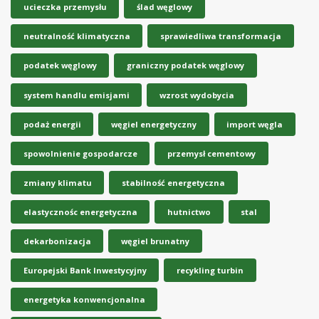
ucieczka przemysłu
ślad węglowy
neutralność klimatyczna
sprawiedliwa transformacja
podatek węglowy
graniczny podatek węglowy
system handlu emisjami
wzrost wydobycia
podaż energii
węgiel energetyczny
import węgla
spowolnienie gospodarcze
przemysł cementowy
zmiany klimatu
stabilność energetyczna
elastycznośc energetyczna
hutnictwo
stal
dekarbonizacja
węgiel brunatny
Europejski Bank Inwestycyjny
recykling turbin
energetyka konwencjonalna