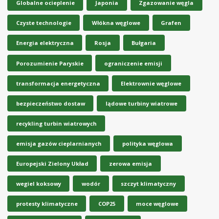
Globalne ocieplenie
Japonia
Zgazowanie węgla
Czyste technologie
Włókna węglowe
Grafen
Energia elektryczna
Rosja
Bułgaria
Porozumienie Paryskie
ograniczenie emisji
transformacja energetyczna
Elektrownie węglowe
bezpieczeństwo dostaw
lądowe turbiny wiatrowe
recykling turbin wiatrowych
emisja gazów cieplarnianych
polityka węglowa
Europejski Zielony Układ
zerowa emisja
wegiel koksowy
wodór
szczyt klimatyczny
protesty klimatyczne
COP25
moce węglowe