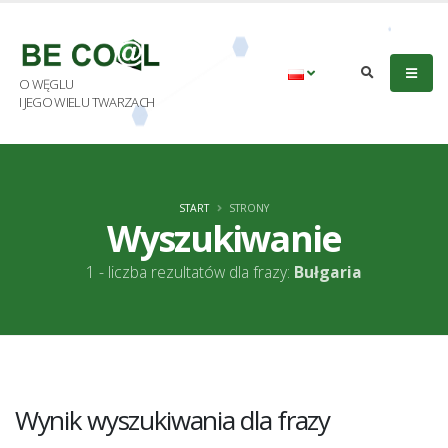
O WĘGLU
I JEGO WIELU TWARZACH
START
STRONY
Wyszukiwanie
1 - liczba rezultatów dla frazy:
Bułgaria
Wynik wyszukiwania dla frazy