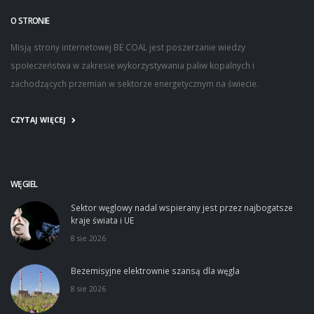
O STRONIE
Misją strony internetowej BE COAL jest poszerzanie wiedzy
społeczeństwa w zakresie wykorzystywania paliw kopalnych i
zachodzących przemian w sektorze energetycznym na świecie.
CZYTAJ WIĘCEJ
WĘGIEL
Sektor węglowy nadal wspierany jest przez najbogatsze
kraje świata i UE
8 sie 2026
Bezemisyjne elektrownie szansą dla węgla
8 sie 2026