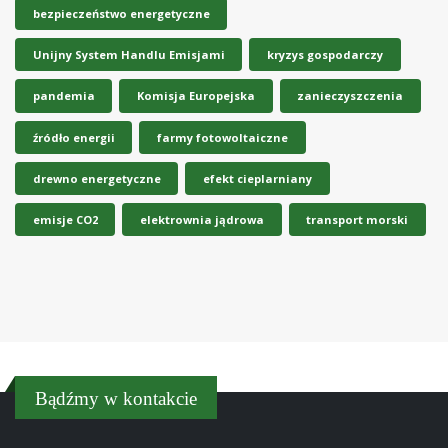
bezpieczeństwo energetyczne
Unijny System Handlu Emisjami
kryzys gospodarczy
pandemia
Komisja Europejska
zanieczyszczenia
źródło energii
farmy fotowoltaiczne
drewno energetyczne
efekt cieplarniany
emisje CO2
elektrownia jądrowa
transport morski
Bądźmy w kontakcie