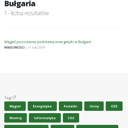
Bułgaria
1 - liczba rezultatów.
Węgiel pozostanie podstawą energetyki w Bułgarii
WIADOMOŚCI
| 11 luty 2019
Tagi
Węgiel
Energetyka
Podatki
Chiny
OZE
Niemcy
Informatyka
CO2